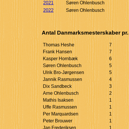
2021
Søren Ohlenbusch
2022
Søren Ohlenbusch
Antal Danmarksmesterskaber pr. 
Thomas Heshe
7
Frank Hansen
7
Kasper Hornbæk
6
Søren Ohlenbusch
5
Ulrik Bro-Jørgensen
5
Jannik Rasmussen
4
Dix Sandbeck
3
Arne Ohlenbusch
2
Mathis Isaksen
1
Uffe Rasmussen
1
Per Marquardsen
1
Peter Brouwer
1
Jan Frederiksen
1