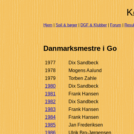
K
Hjem
|
Spil & bøger
|
DGF & Klubber
|
Forum
|
Resul
Danmarksmestre i Go
1977
Dix Sandbeck
1978
Mogens Aalund
1979
Torben Zahle
1980
Dix Sandbeck
1981
Frank Hansen
1982
Dix Sandbeck
1983
Frank Hansen
1984
Frank Hansen
1985
Jan Frederiksen
1986
Ulrik Bro-Jørgensen