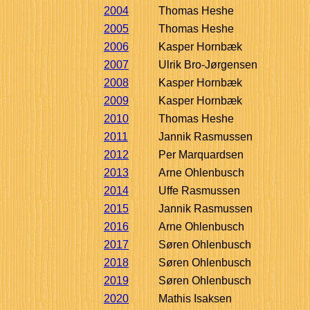
2004
Thomas Heshe
2005
Thomas Heshe
2006
Kasper Hornbæk
2007
Ulrik Bro-Jørgensen
2008
Kasper Hornbæk
2009
Kasper Hornbæk
2010
Thomas Heshe
2011
Jannik Rasmussen
2012
Per Marquardsen
2013
Arne Ohlenbusch
2014
Uffe Rasmussen
2015
Jannik Rasmussen
2016
Arne Ohlenbusch
2017
Søren Ohlenbusch
2018
Søren Ohlenbusch
2019
Søren Ohlenbusch
2020
Mathis Isaksen