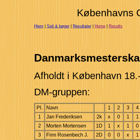
Københavns 
Hjem
|
Spil & bøger
|
Resultater
|
Home
|
Results
Danmarksmesterskab
Afholdt i København 18.-
DM-gruppen:
Pl.
Navn
1
2
3
4
1
Jan Frederiksen
2k
x
0
1
1
2
Morten Mortensen
1D
1
x
1
0
3
Finn Rosenbech J.
2D
0
0
x
1