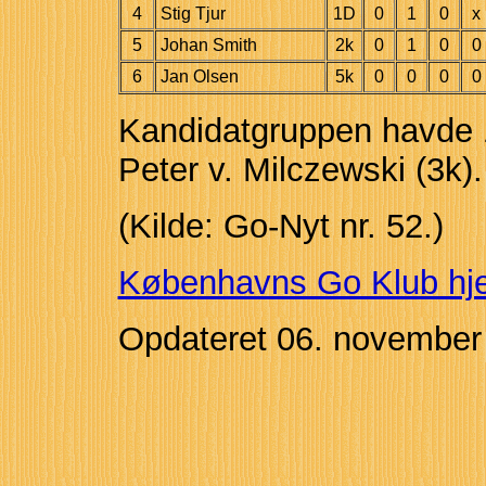
4
Stig Tjur
1D
0
1
0
x
5
Johan Smith
2k
0
1
0
0
6
Jan Olsen
5k
0
0
0
0
Kandidatgruppen havde 1
Peter v. Milczewski (3k).
(Kilde: Go-Nyt nr. 52.)
Københavns Go Klub h
Opdateret
06. november