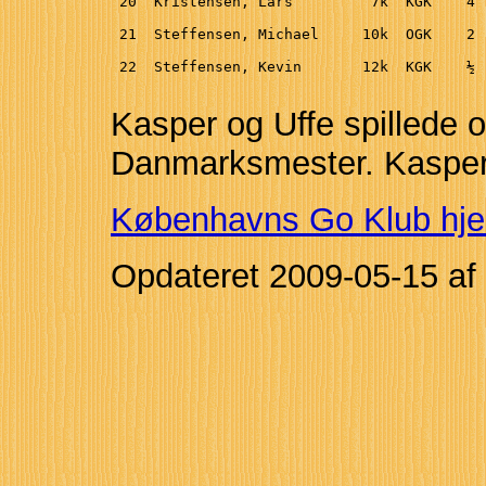
 20  Kristensen, Lars         7k  KGK    4 
 21  Steffensen, Michael     10k  OGK    2 
 22  Steffensen, Kevin       12k  KGK    ½ 
Kasper og Uffe spillede
Danmarksmester. Kasper
Københavns Go Klub hj
Opdateret 2009-05-15 a