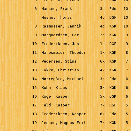
  6  Hansen, Frank            3d  Edo   10 
     Heshe, Thomas            4d  DGF   10 
  8  Rasmussen, Jannik        4d  KGK   10 
  9  Marquardsen, Per         2d  KGK    9 
 10  Frederiksen, Jan         1d  DGF    9 
 11  Harbsmeier, Theodor      1k  KGK    8 
 12  Pedersen, Stina          6k  KGK    7 
 13  Lykke, Christian         4k  KGK    7 
 14  Nørregård, Michael       3k  Edo    6 
 15  Kühn, Klaus              5k  KGK    6 
 16  Røge, Kasper             5k  OGK    6 
 17  Feld, Kasper             7k  DGF    5 
 18  Frederiksen, Kasper      6k  Edo    5 
 19  Jensen, Magnus-Emil      7k  KGK    5 