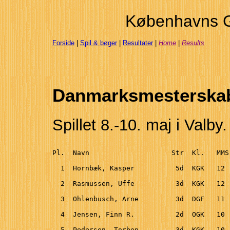
Københavns G
Forside
|
Spil & bøger
|
Resultater
|
Home
|
Results
Danmarksmesterskab
Spillet 8.-10. maj i Valby. 
Pl.  Navn                    Str  Kl.   MMS
  1  Hornbæk, Kasper          5d  KGK   12 
  2  Rasmussen, Uffe          3d  KGK   12 
  3  Ohlenbusch, Arne         3d  DGF   11 
  4  Jensen, Finn R.          2d  OGK   10 
  5  Pedersen, Torben         3d  KGK   10 