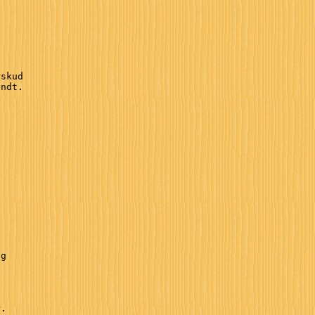


skud 

ndt.

 



g 

.
