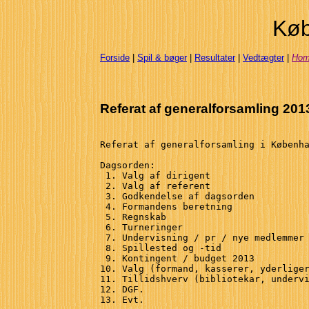
Køb
Forside
|
Spil & bøger
|
Resultater
|
Vedtægter
|
Ho
Referat af generalforsamling 201
Referat af generalforsamling i Københa
Dagsorden:

 1. Valg af dirigent

 2. Valg af referent

 3. Godkendelse af dagsorden

 4. Formandens beretning

 5. Regnskab

 6. Turneringer

 7. Undervisning / pr / nye medlemmer

 8. Spillested og -tid

 9. Kontingent / budget 2013

10. Valg (formand, kasserer, yderliger
11. Tillidshverv (bibliotekar, undervi
12. DGF.

13. Evt.
