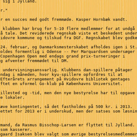
 sig i Jylland.

r."

r en succes med godt fremmøde. Kasper Hornbæk vandt.

 klubben har brug for 5-10 flere medlemmer for at undgå 
å tale. Det reviderede regnskab viste et beskedent under
idovre kommune og tilskud fra DGF. Regnskabet blev godke
24. februar, og Danmarksmesterskabet afholdes igen i St.
oldes formentlig i Odense -- Per Marquardsen undersøger

Copenhagen Open med endags grand prix-turneringer i

g afventer fremmødet til DM.

 undervisningsansvarlig. Klubbens dan-spillere påtager 

ndag i måneden, hvor kyu-spillere opfordres til at 

Efterårets arrangement på Hvidovre bibliotek gentages

ftet en uformel Go-klub på Københavns Universitet.

illested og -tid, men den nye bestyrelse har til opgave 
e lokaler.

æve kontingentet, så det fastholdes på 500 kr. i 2013. 

ettet for 2013 er i underskud, men der satses som løsnin
mand, da Rasmus Bisschop-Larsen er flyttet til Jylland.

som kasserer.

gaard Isaksen blev valgt som øvrige bestyrelsesmedlemmer