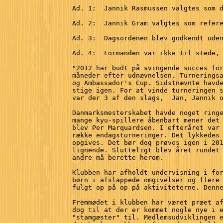
Ad. 1:  Jannik Rasmussen valgtes som d
Ad. 2:  Jannik Gram valgtes som refere
Ad. 3:  Dagsordenen blev godkendt uden
Ad. 4:  Formanden var ikke til stede, 
"2012 har budt på svingende succes for
måneder efter udnævnelsen. Turneringsa
og Ambassador's Cup. Sidstnævnte havde
stige igen. For at vinde turneringen s
var der 3 af den slags,  Jan, Jannik o
Danmarksmesterskabet havde noget ringe
mange kyu-spillere åbenbart mener det 
blev Per Marquardsen. I efteråret var 
række endagsturneringer. Det lykkedes 
opgives. Det bør dog prøves igen i 201
lignende. Slutteligt blev året rundet 
andre må berette herom. 

Klubben har afholdt undervisning i for
børn i afslappede omgivelser og flere 
fulgt op på op på aktiviteterne. Denne
Fremmødet i klubben har været præet af
dog til at der er kommet nogle nye i e
"stamgæster" til. Medlemsudviklingen e