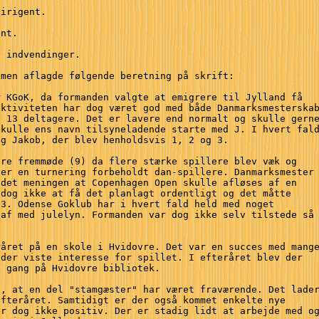
irigent.

nt.

 indvendinger.

men aflagde følgende beretning på skrift:

 KGoK, da formanden valgte at emigrere til Jylland få 

ktiviteten har dog været god med både Danmarksmesterskab
 13 deltagere. Det er lavere end normalt og skulle gerne
kulle ens navn tilsyneladende starte med J. I hvert fald
g Jakob, der blev henholdsvis 1, 2 og 3.  

re fremmøde (9) da flere stærke spillere blev væk og 

er en turnering forbeholdt dan-spillere. Danmarksmester 
det meningen at Copenhagen Open skulle afløses af en 

dog ikke at få det planlagt ordentligt og det måtte 

3. Odense Goklub har i hvert fald held med noget 

af med julelyn. Formanden var dog ikke selv tilstede så 
året på en skole i Hvidovre. Det var en succes med mange
der viste interesse for spillet. I efteråret blev der 

 gang på Hvidovre bibliotek.  

, at en del "stamgæster" har været fraværende. Det lader
fteråret. Samtidigt er der også kommet enkelte nye 

r dog ikke positiv. Der er stadig lidt at arbejde med og