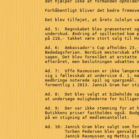
det hjælper ikke at formanden opholder
Forhåbentligt bliver det bedre fremove
Det blev tilføjet, at årets Julelyn va
Ad. 5:  Regnskabet blev præsenteret og
underskud. Ændring af spillested kom p
på 218,- takket være stort salg til Hv
Ad. 6:  Ambassador's Cup afholdes 23.-
Bededagsferien. Nordisk mesterskab afh
sagen. Det blev foreslået at erstatte 
efteråret, men beslutningen udsættes o
Ad. 7:  Uffe Rasmussen er ikke længere
sig i fællesskab at undervise d. 1. ma
medbringe noterede spil og spørgsmål. 
formentlig i 2013. Jannik Gram har sti
Ad. 8:  Det blev valgt at bibeholde sp
at undersøge mulighederne for billiger
Ad. 9:  Der var ikke stemning for at h
Butikkens priser fastholdes også. Budg
på en stigning af medlemsantallet.

Ad. 10: Jannik Gram blev valgt som for
        Torben Pedersen blev genvalgt 
        Jannik Rasmussen og Mathis Elm