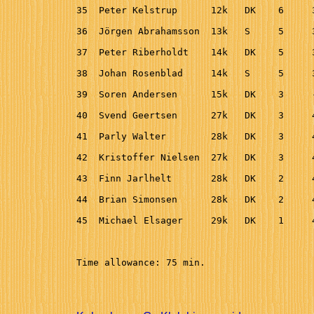
35  Peter Kelstrup      12k   DK    6     
36  Jörgen Abrahamsson  13k   S     5     
37  Peter Riberholdt    14k   DK    5     
38  Johan Rosenblad     14k   S     5     
39  Soren Andersen      15k   DK    3     
40  Svend Geertsen      27k   DK    3     
41  Parly Walter        28k   DK    3     
42  Kristoffer Nielsen  27k   DK    3     
43  Finn Jarlhelt       28k   DK    2     
44  Brian Simonsen      28k   DK    2     
45  Michael Elsager     29k   DK    1     
Time allowance: 75 min.
