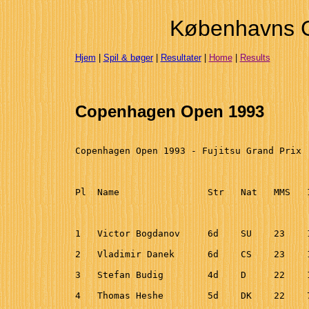
Københavns 
Hjem
|
Spil & bøger
|
Resultater
|
Home
|
Results
Copenhagen Open 1993
Copenhagen Open 1993 - Fujitsu Grand Prix

Pl  Name                Str   Nat   MMS   
1   Victor Bogdanov     6d    SU    23    
2   Vladimir Danek      6d    CS    23    
3   Stefan Budig        4d    D     22    
4   Thomas Heshe        5d    DK    22    