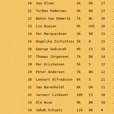
20  Jan Olsen           2k    DK    17    
21  Torben Pedersen     3k    DK    17    
22  Benno Van Emmerik   lk    NL    16    
23  Liu Biqian          4k    CHI   16    
24  Per Marquardsen     2k    DK    15    
25  Angelika Zschintzsc 2k    D     15    
26  George Sedcacek     4k    CS    15    
27  Thomas Jürgensen    7k    DK    14    
28  Per Kristensen      5k    S     12    
29  Peter Andersen      7k    DK    12    
30  Lennart Alfredsson  6k    S     11    
31  Jan Barenholdt      6k    DK    11    
32  Jaromir Lindaver    10k   CS    10    
33  Ole Wium            9k    DK    10    
34  Jakob Schiøtz       11k   DK    8     