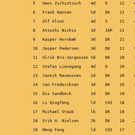
5   Hans Zschintzsch    4d    D     22    
6   Frank Hansen        5d    DK    21    
7   Ulf Olson           4d    S     21    
8   Atsushi Nishio      3d    JAP   21    
9   Kasper Hornbæk      3d    DK    21    
10  Jesper Pedersen     3d    DK    21    
11  Ulrik Bro-Jørgensen 5d    DK    20    
12  Stefan Liesegang    4d    D     20    
13  Jannik Rasmussen    2d    DK    20    
14  Jan Frederiksen     3d    DK    20    
15  Dix Sandbeck        2d    DK    19    
16  Li Qingfeng         ld    CHI   18    
17  Michael Staub       lk    DK    18    
18  Erik H. Nielsen     2k    DK    18    
19  Meng Feng           ld    CHI   17    