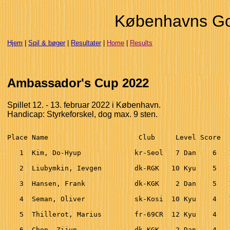
Københavns Go
Hjem
|
Spil & bøger
|
Resultater
|
Home
|
Results
Ambassador's Cup 2022
Spillet 12. - 13. februar 2022 i København.
Handicap: Styrkeforskel, dog max. 9 sten.
Place Name                      Club     Level Score  
   1  Kim, Do-Hyup             kr-Seol   7 Dan    6   
   2  Liubymkin, Ievgen        dk-RGK   10 Kyu    5   
   3  Hansen, Frank            dk-KGK    2 Dan    5   
   4  Seman, Oliver            sk-Kosi  10 Kyu    4   
   5  Thillerot, Marius        fr-69CR  12 Kyu    4   
   6  Chen, Zijun              dk-KGK    2 Dan    4   