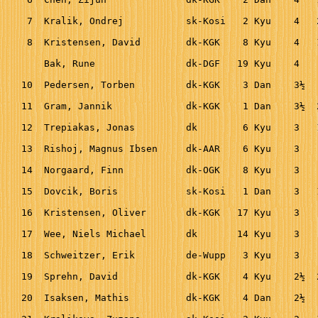
   7  Kralik, Ondrej           sk-Kosi   2 Kyu    4   
   8  Kristensen, David        dk-KGK    8 Kyu    4   
      Bak, Rune                dk-DGF   19 Kyu    4   
  10  Pedersen, Torben         dk-KGK    3 Dan    3½  
  11  Gram, Jannik             dk-KGK    1 Dan    3½  
  12  Trepiakas, Jonas         dk        6 Kyu    3   
  13  Rishoj, Magnus Ibsen     dk-AAR    6 Kyu    3   
  14  Norgaard, Finn           dk-OGK    8 Kyu    3   
  15  Dovcik, Boris            sk-Kosi   1 Dan    3   
  16  Kristensen, Oliver       dk-KGK   17 Kyu    3   
  17  Wee, Niels Michael       dk       14 Kyu    3   
  18  Schweitzer, Erik         de-Wupp   3 Kyu    3   
  19  Sprehn, David            dk-KGK    4 Kyu    2½  
  20  Isaksen, Mathis          dk-KGK    4 Dan    2½  