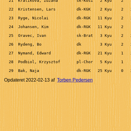
  21  Kralikova, Zuzana        sk-Kosi   2 Kyu    2   
  22  Kristensen, Lars         dk-KGK    2 Kyu    2   
  23  Ryge, Nicolai            dk-RGK   11 Kyu    2   
  24  Johansen, Kim            dk-RGK   11 Kyu    2   
  25  Oravec, Ivan             sk-Brat   3 Kyu    2   
  26  Rydeng, Bo               dk        3 Kyu    2   
  27  Nymand, Edward           dk-RGK   21 Kyu    1   
  28  Podbiol, Krzysztof       pl-Chor   5 Kyu    1   
  29  Bak, Naja                dk-RGK   25 Kyu    0   
Opdateret
2022-02-13
af
Torben Pedersen