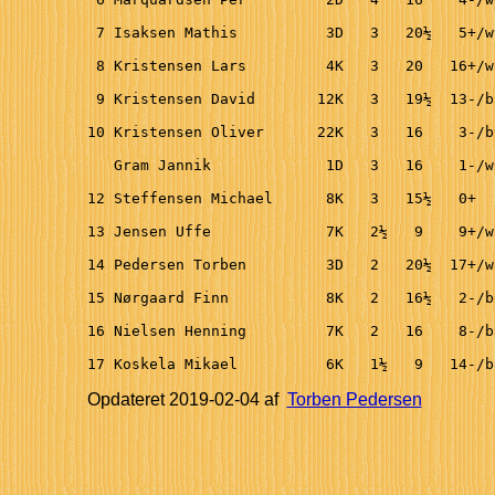
 7 Isaksen Mathis          3D   3   20½   5+/w
 8 Kristensen Lars         4K   3   20   16+/w
 9 Kristensen David       12K   3   19½  13-/b
10 Kristensen Oliver      22K   3   16    3-/b
   Gram Jannik             1D   3   16    1-/w
12 Steffensen Michael      8K   3   15½   0+  
13 Jensen Uffe             7K   2½   9    9+/w
14 Pedersen Torben         3D   2   20½  17+/w
15 Nørgaard Finn           8K   2   16½   2-/b
16 Nielsen Henning         7K   2   16    8-/b
17 Koskela Mikael          6K   1½   9   14-/b
Opdateret
2019-02-04
af
Torben Pedersen