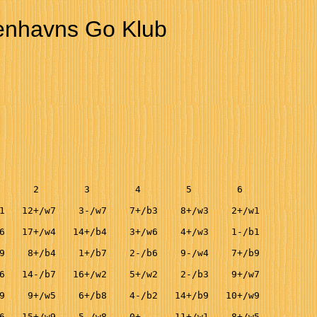
nhavns Go Klub
      2        3        4        5        6 

1   12+/w7    3-/w7    7+/b3    8+/w3    2+/w1

6   17+/w4   14+/b4    3+/w6    4+/w3    1-/b1

9    8+/b4    1+/b7    2-/b6    9-/w4    7+/b9

6   14-/b7   16+/w2    5+/w2    2-/b3    9+/w7

9    9+/w5    6+/b8    4-/b2   14+/b9   10+/w9

6   15+/w9    5-/w8    0+      11+/w1    8+/w5
