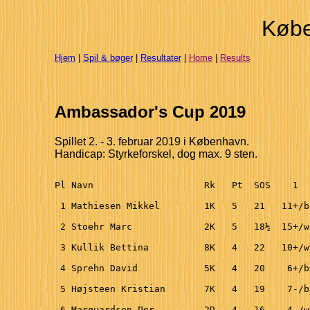
Købe
Hjem
|
Spil & bøger
|
Resultater
|
Home
|
Results
Ambassador's Cup 2019
Spillet 2. - 3. februar 2019 i København.
Handicap: Styrkeforskel, dog max. 9 sten.
Pl Navn                    Rk   Pt  SOS    1  
 1 Mathiesen Mikkel        1K   5   21   11+/b
 2 Stoehr Marc             2K   5   18½  15+/w
 3 Kullik Bettina          8K   4   22   10+/w
 4 Sprehn David            5K   4   20    6+/b
 5 Højsteen Kristian       7K   4   19    7-/b
 6 Marquardsen Per         2D   4   16    4-/w