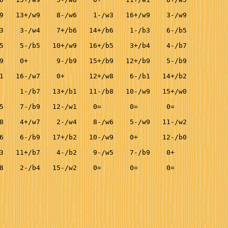
9   13+/w9    8-/w6    1-/w3   16+/w9    3-/w9

3    3-/w4    7+/b6   14+/b6    1-/b3    6-/b5

5    5-/b5   10+/w9   16+/b5    3+/b4    4-/b7

9    0+       9-/b9   15+/b9   12+/b9    5-/b9

1   16-/w7    0+      12+/w8    6-/b1   14+/b2

     1-/b7   13+/b1   11-/b8   10-/w9   15+/w0

5    7-/b9   12-/w1    0=       0=       0= 

8    4+/w7    2-/w4    8-/w6    5-/w9   11-/w2

6    6-/b9   17+/b2   10-/w9    0+      12-/b0

3   11+/b7    4-/b2    9-/w5    7-/b9    0+

8    2-/b4   15-/w2    0=       0=       0=