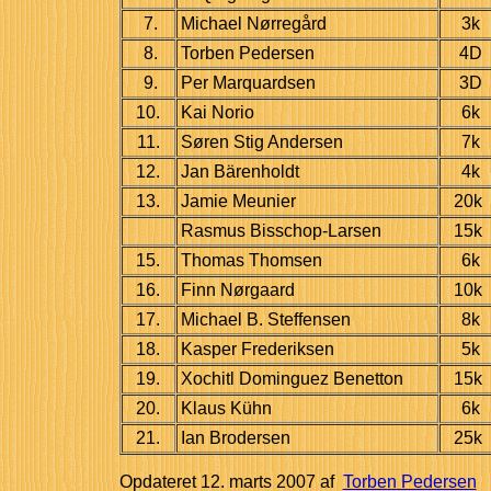
7.
Michael Nørregård
3k
8.
Torben Pedersen
4D
9.
Per Marquardsen
3D
10.
Kai Norio
6k
11.
Søren Stig Andersen
7k
12.
Jan Bärenholdt
4k
13.
Jamie Meunier
20k
Rasmus Bisschop-Larsen
15k
15.
Thomas Thomsen
6k
16.
Finn Nørgaard
10k
17.
Michael B. Steffensen
8k
18.
Kasper Frederiksen
5k
19.
Xochitl Dominguez Benetton
15k
20.
Klaus Kühn
6k
21.
Ian Brodersen
25k
Opdateret
12. marts 2007
af
Torben Pedersen