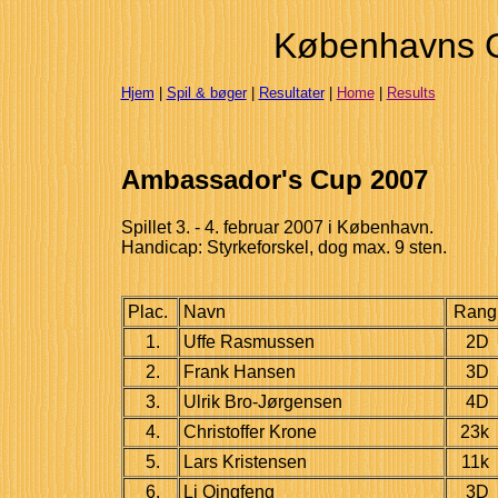
Københavns 
Hjem
|
Spil & bøger
|
Resultater
|
Home
|
Results
Ambassador's Cup 2007
Spillet 3. - 4. februar 2007 i København.
Handicap: Styrkeforskel, dog max. 9 sten.
Plac.
Navn
Rang
1.
Uffe Rasmussen
2D
2.
Frank Hansen
3D
3.
Ulrik Bro-Jørgensen
4D
4.
Christoffer Krone
23k
5.
Lars Kristensen
11k
6.
Li Qingfeng
3D