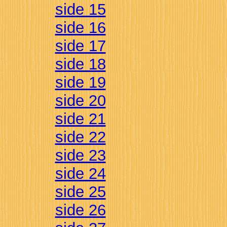
side 15
side 16
side 17
side 18
side 19
side 20
side 21
side 22
side 23
side 24
side 25
side 26