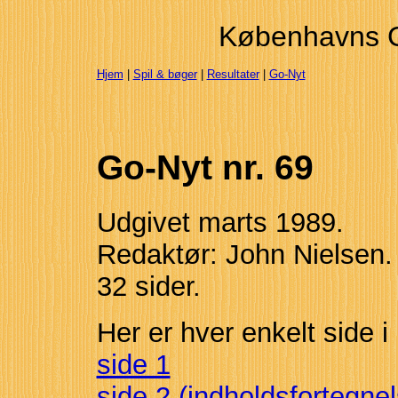
Københavns 
Hjem
|
Spil & bøger
|
Resultater
|
Go-Nyt
Go-Nyt nr. 69
Udgivet marts 1989.
Redaktør: John Nielsen.
32 sider.
Her er hver enkelt side i
side 1
side 2 (indholdsfortegnel