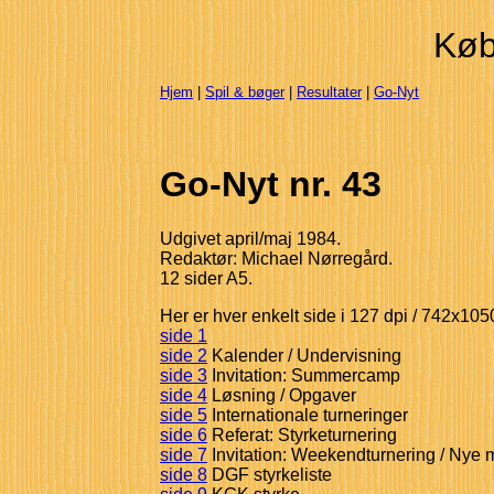
Køb
Hjem
|
Spil & bøger
|
Resultater
|
Go-Nyt
Go-Nyt nr. 43
Udgivet april/maj 1984.
Redaktør: Michael Nørregård.
12 sider A5.
Her er hver enkelt side i 127 dpi / 742x105
side 1
side 2
Kalender / Undervisning
side 3
Invitation: Summercamp
side 4
Løsning / Opgaver
side 5
Internationale turneringer
side 6
Referat: Styrketurnering
side 7
Invitation: Weekendturnering / Nye
side 8
DGF styrkeliste