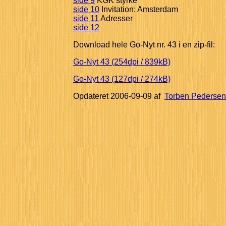
side 9
KGK styrke
side 10
Invitation: Amsterdam
side 11
Adresser
side 12
Download hele Go-Nyt nr. 43 i en zip-fil:
Go-Nyt 43 (254dpi / 839kB)
Go-Nyt 43 (127dpi / 274kB)
Opdateret
2006-09-09
af
Torben Pedersen