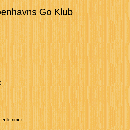
enhavns Go Klub
0:
 medlemmer