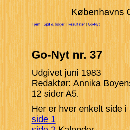
Københavns 
Hjem
|
Spil & bøger
|
Resultater
|
Go-Nyt
Go-Nyt nr. 37
Udgivet juni 1983
Redaktør: Annika Boyens
12 sider A5.
Her er hver enkelt side i
side 1
side 2
Kalender