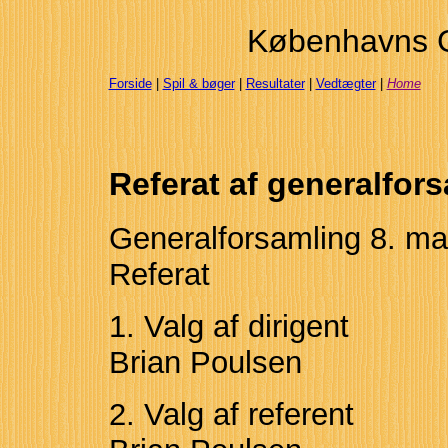
Københavns 
Forside
|
Spil & bøger
|
Resultater
|
Vedtægter
|
Home
Referat af generalfor
Generalforsamling 8. m
Referat
1. Valg af dirigent
Brian Poulsen
2. Valg af referent