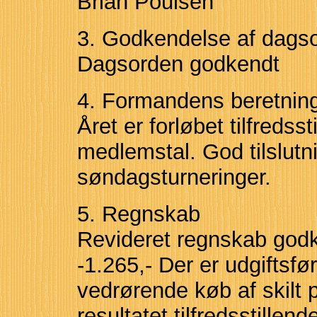
Brian Poulsen
3. Godkendelse af dags
Dagsorden godkendt
4. Formandens beretnin
Året er forløbet tilfredss
medlemstal. God tilslutni
søndagsturneringer.
5. Regnskab
Revideret regnskab godke
-1.265,- Der er udgiftsf
vedrørende køb af skilt pr
resultatet tilfredsstillend